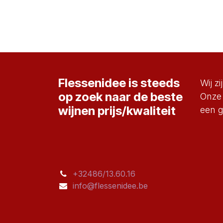
Flessenidee is steeds
Wij z
op zoek naar de beste
Onze 
wijnen prijs/kwaliteit
een g
+32486/13.60.16
info@flessenidee.be