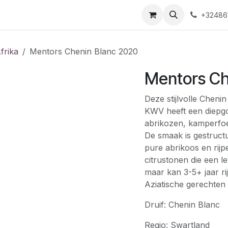
spraak
Contact
Evenementen
Openingsuren
+32486
frika
Mentors Chenin Blanc 2020
Mentors Ch
Deze stijlvolle Chenin
KWV heeft een diepgo
abrikozen, kamperfoe
De smaak is gestruct
pure abrikoos en rij
citrustonen die een l
maar kan 3-5+ jaar ri
Aziatische gerechten
Druif: Chenin Blanc
Regio: Swartland