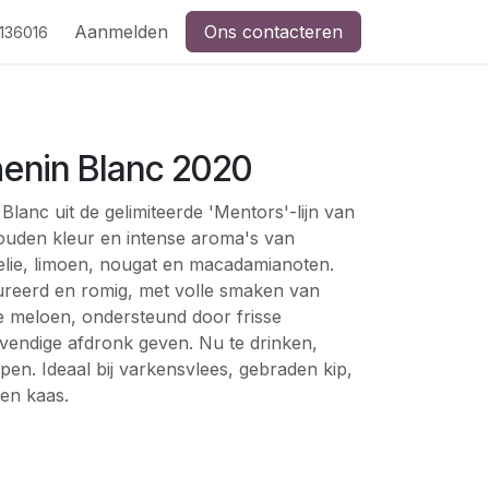
Aanmelden
Ons contacteren
136016
enin Blanc 2020
 Blanc uit de gelimiteerde 'Mentors'-lijn van
uden kleur en intense aroma's van
lie, limoen, nougat en macadamianoten.
ureerd en romig, met volle smaken van
pe meloen, ondersteund door frisse
evendige afdronk geven. Nu te drinken,
jpen. Ideaal bij varkensvlees, gebraden kip,
 en kaas.